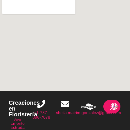
Creaciones
en
+1-787-
sheila.mairim.gonzalez@gmail.com
Floristería
896-7078
Ave
Emerito
Estrada