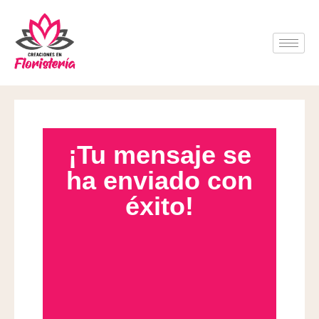
¡Tu mensaje se
ha enviado con
éxito!